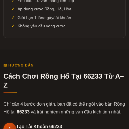
Yêu cầu: 10 ván thắng liên tiếp
Áp dụng cược Rồng, Hổ, Hòa
Giới hạn 1 lần/ngày/tài khoản
Không yêu cầu vòng cược
📖 HƯỚNG DẪN
Cách Chơi Rồng Hổ Tại 66233 Từ A–
Z
Chỉ cần 4 bước đơn giản, bạn đã có thể ngồi vào bàn Rồng
Hổ tại
66233
và trải nghiệm những ván đấu kịch tính nhất.
Tạo Tài Khoản 66233
1