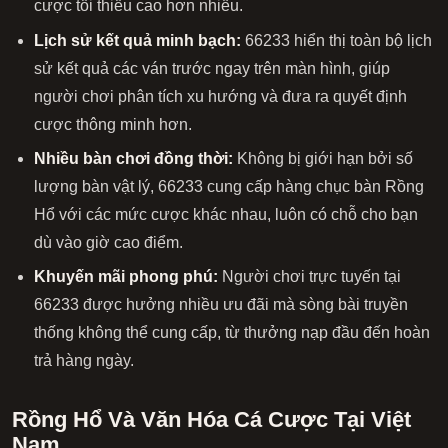
cược tối thiểu cao hơn nhiều.
Lịch sử kết quả minh bạch:
66233 hiển thị toàn bộ lịch
sử kết quả các ván trước ngay trên màn hình, giúp
người chơi phân tích xu hướng và đưa ra quyết định
cược thông minh hơn.
Nhiều bàn chơi đồng thời:
Không bị giới hạn bởi số
lượng bàn vật lý, 66233 cung cấp hàng chục bàn Rồng
Hổ với các mức cược khác nhau, luôn có chỗ cho bạn
dù vào giờ cao điểm.
Khuyến mãi phong phú:
Người chơi trực tuyến tại
66233 được hưởng nhiều ưu đãi mà sòng bài truyền
thống không thể cung cấp, từ thưởng nạp đầu đến hoàn
trả hàng ngày.
Rồng Hổ Và Văn Hóa Cá Cược Tại Việt
Nam