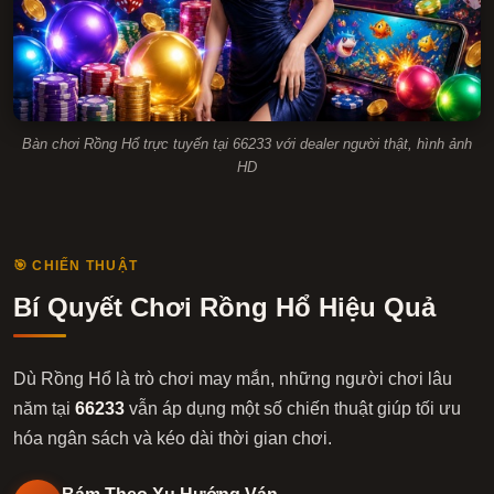
Bàn chơi Rồng Hổ trực tuyến tại 66233 với dealer người thật, hình ảnh
HD
🎯 CHIẾN THUẬT
Bí Quyết Chơi Rồng Hổ Hiệu Quả
Dù Rồng Hổ là trò chơi may mắn, những người chơi lâu
năm tại
66233
vẫn áp dụng một số chiến thuật giúp tối ưu
hóa ngân sách và kéo dài thời gian chơi.