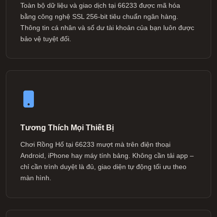
Toàn bộ dữ liệu và giao dịch tại 66233 được mã hóa
bằng công nghệ SSL 256-bit tiêu chuẩn ngân hàng.
Thông tin cá nhân và số dư tài khoản của bạn luôn được
bảo vệ tuyệt đối.
Tương Thích Mọi Thiết Bị
Chơi Rồng Hổ tại 66233 mượt mà trên điện thoại
Android, iPhone hay máy tính bảng. Không cần tải app –
chỉ cần trình duyệt là đủ, giao diện tự động tối ưu theo
màn hình.