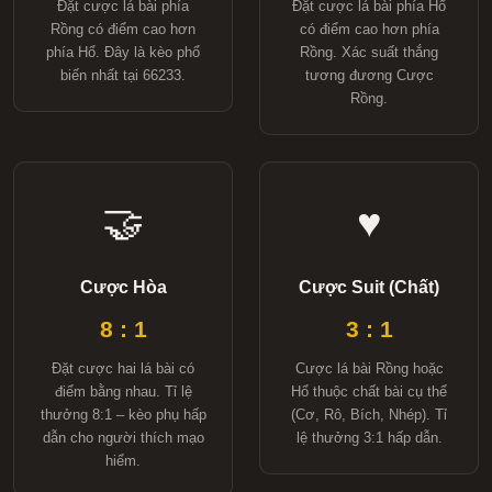
Đặt cược lá bài phía
Đặt cược lá bài phía Hổ
Rồng có điểm cao hơn
có điểm cao hơn phía
phía Hổ. Đây là kèo phổ
Rồng. Xác suất thắng
biến nhất tại 66233.
tương đương Cược
Rồng.
🤝
♥️
Cược Hòa
Cược Suit (Chất)
8 : 1
3 : 1
Đặt cược hai lá bài có
Cược lá bài Rồng hoặc
điểm bằng nhau. Tỉ lệ
Hổ thuộc chất bài cụ thể
thưởng 8:1 – kèo phụ hấp
(Cơ, Rô, Bích, Nhép). Tỉ
dẫn cho người thích mạo
lệ thưởng 3:1 hấp dẫn.
hiểm.