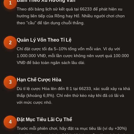
Bám Theo Xu Hướng Ván
1
Theo dõi bảng lịch sử kết quả tại 66233 để phát hiện xu
hướng liên tiếp của Rồng hay Hổ. Nhiều người chơi chọn
theo "cầu" để tận dụng chuỗi thắng.
Quản Lý Vốn Theo Tỉ Lệ
2
Chỉ đặt cược tối đa 5–10% tổng vốn mỗi ván. Ví dụ với
1.000.000 VNĐ, mỗi lần cược không nên vượt quá 100.000
VNĐ để bảo toàn ngân sách lâu dài.
Hạn Chế Cược Hòa
3
Dù tỉ lệ cược Hòa lên đến 8:1 tại 66233, xác suất xảy ra khá
thấp (khoảng 6,8%). Chỉ nên thử kèo này khi đã có lãi và
với mức cược nhỏ.
Đặt Mục Tiêu Lãi Cụ Thể
4
Trước mỗi phiên chơi, hãy đặt ra mục tiêu lãi (ví dụ +30%)