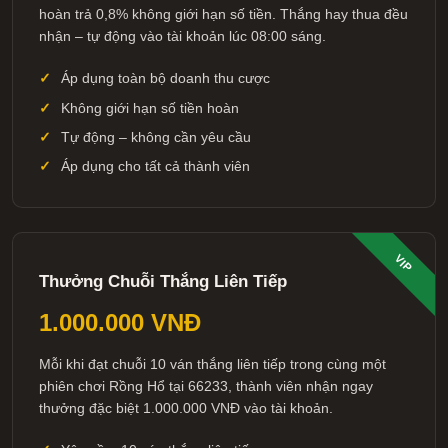
hoàn trả 0,8% không giới hạn số tiền. Thắng hay thua đều
nhận – tự động vào tài khoản lúc 08:00 sáng.
Áp dụng toàn bộ doanh thu cược
Không giới hạn số tiền hoàn
Tự động – không cần yêu cầu
Áp dụng cho tất cả thành viên
VIP
Thưởng Chuỗi Thắng Liên Tiếp
1.000.000 VNĐ
Mỗi khi đạt chuỗi 10 ván thắng liên tiếp trong cùng một
phiên chơi Rồng Hổ tại 66233, thành viên nhận ngay
thưởng đặc biệt 1.000.000 VNĐ vào tài khoản.