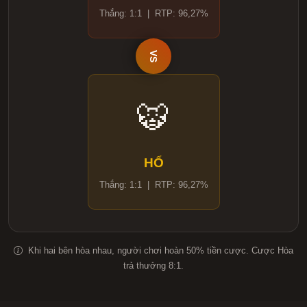
Thắng: 1:1 | RTP: 96,27%
VS
🐯
HỔ
Thắng: 1:1 | RTP: 96,27%
Khi hai bên hòa nhau, người chơi hoàn 50% tiền cược. Cược Hòa
trả thưởng 8:1.