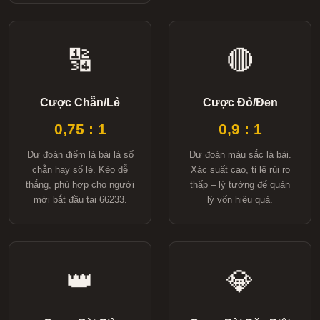
🔢
🔴
Cược Chẵn/Lẻ
Cược Đỏ/Đen
0,75 : 1
0,9 : 1
Dự đoán điểm lá bài là số
Dự đoán màu sắc lá bài.
chẵn hay số lẻ. Kèo dễ
Xác suất cao, tỉ lệ rủi ro
thắng, phù hợp cho người
thấp – lý tưởng để quản
mới bắt đầu tại 66233.
lý vốn hiệu quả.
👑
💎