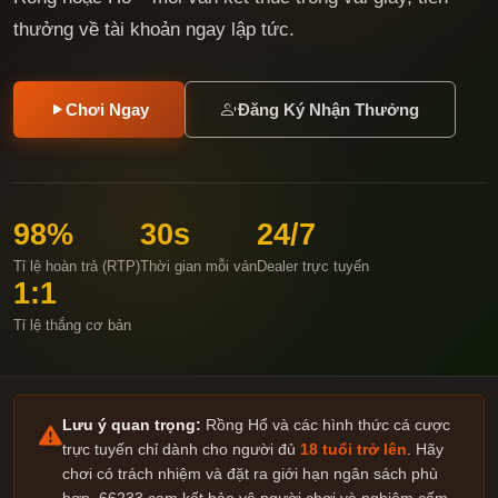
thưởng về tài khoản ngay lập tức.
Chơi Ngay
Đăng Ký Nhận Thưởng
98%
30s
24/7
Tỉ lệ hoàn trả (RTP)
Thời gian mỗi ván
Dealer trực tuyến
1:1
Tỉ lệ thắng cơ bản
Lưu ý quan trọng:
Rồng Hổ và các hình thức cá cược
trực tuyến chỉ dành cho người đủ
18 tuổi trở lên
. Hãy
chơi có trách nhiệm và đặt ra giới hạn ngân sách phù