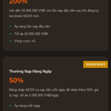
200%
Lên đến 20.000.000 VNĐ cho lần nạp đầu tiên sau khi đăng ký
tài khoản 66233 mới.
Áp dụng lần nạp đầu tiên
Tối đa 20.000.000 VNĐ
Vòng cược x5
HÀNG NGÀY
Thưởng Nạp Hàng Ngày
50%
Đăng nhập 66233 và nạp tiền mỗi ngày để nhận thêm 50% giá
trị nạp, tối đa 5.000.000 VNĐ/ngày.
Áp dụng mỗi ngày