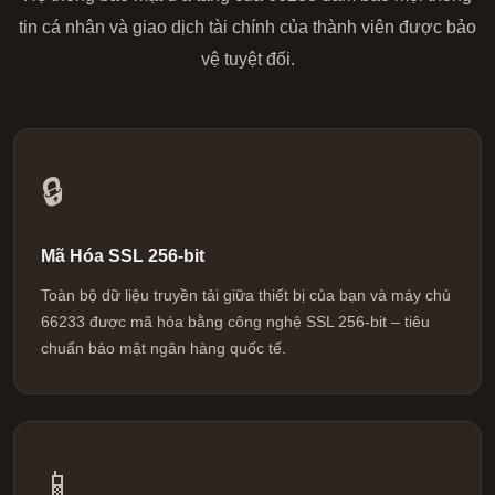
tin cá nhân và giao dịch tài chính của thành viên được bảo
vệ tuyệt đối.
🔒
Mã Hóa SSL 256-bit
Toàn bộ dữ liệu truyền tải giữa thiết bị của bạn và máy chủ
66233 được mã hóa bằng công nghệ SSL 256-bit – tiêu
chuẩn bảo mật ngân hàng quốc tế.
📱