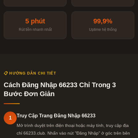
5 phút
99,9%
Rút tiền nhanh nhất
Uptime hệ thống
📋 HƯỚNG DẪN CHI TIẾT
Cách Đăng Nhập 66233 Chỉ Trong 3
Bước Đơn Giản
Truy Cập Trang Đăng Nhập 66233
1
Mở trình duyệt trên điện thoại hoặc máy tính, truy cập địa
chỉ 66233.club. Nhấn vào nút "Đăng Nhập" ở góc trên bên