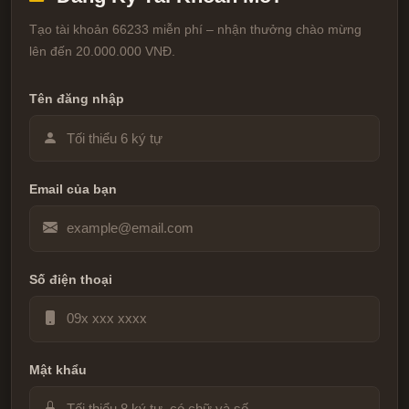
Tạo tài khoản 66233 miễn phí – nhận thưởng chào mừng
lên đến 20.000.000 VNĐ.
Tên đăng nhập
Email của bạn
Số điện thoại
Mật khẩu