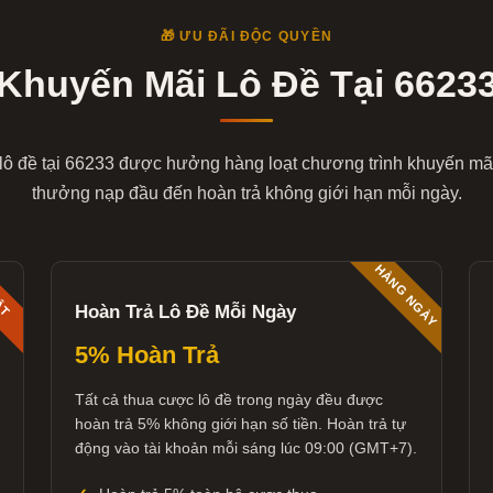
🎁 ƯU ĐÃI ĐỘC QUYỀN
Khuyến Mãi Lô Đề Tại 6623
lô đề tại 66233 được hưởng hàng loạt chương trình khuyến mãi
thưởng nạp đầu đến hoàn trả không giới hạn mỗi ngày.
HÀNG NGÀY
ẬT
Hoàn Trả Lô Đề Mỗi Ngày
5% Hoàn Trả
Tất cả thua cược lô đề trong ngày đều được
hoàn trả 5% không giới hạn số tiền. Hoàn trả tự
động vào tài khoản mỗi sáng lúc 09:00 (GMT+7).