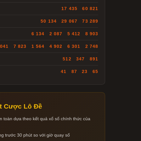
17 435 60 821
50 134 29 067 73 289
6 134 2 087 5 412 8 903
 041 7 823 1 564 4 902 6 301 2 748
512 347 891
41 87 23 65
t Cược Lô Đề
n toàn dựa theo kết quả xổ số chính thức của
g trước 30 phút so với giờ quay số