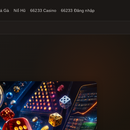
á Gà
Nổ Hũ
66233 Casino
66233 Đăng nhập