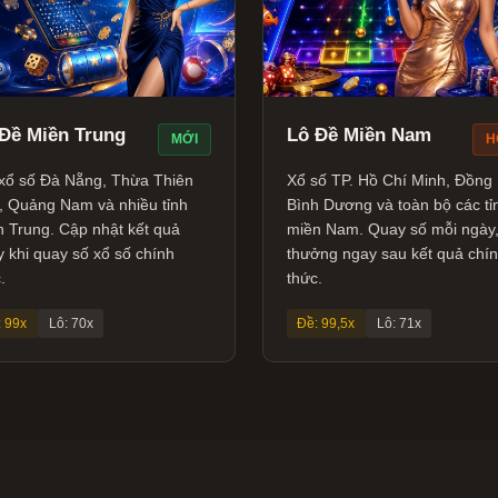
Đề Miền Trung
Lô Đề Miền Nam
MỚI
H
 xổ số Đà Nẵng, Thừa Thiên
Xổ số TP. Hồ Chí Minh, Đồng 
, Quảng Nam và nhiều tỉnh
Bình Dương và toàn bộ các tỉ
 Trung. Cập nhật kết quả
miền Nam. Quay số mỗi ngày,
 khi quay số xổ số chính
thưởng ngay sau kết quả chí
.
thức.
: 99x
Lô: 70x
Đề: 99,5x
Lô: 71x