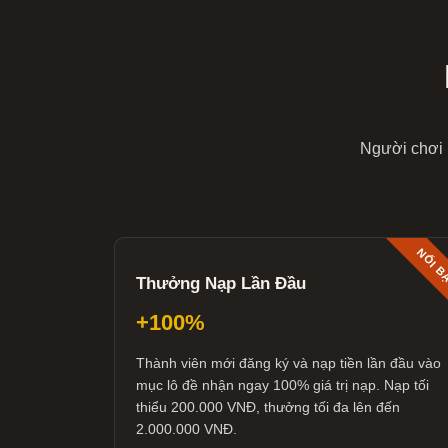
Người chơi 
NỔI B
Thưởng Nạp Lần Đầu
+100%
Thành viên mới đăng ký và nạp tiền lần đầu vào
mục lô đề nhận ngay 100% giá trị nạp. Nạp tối
thiểu 200.000 VNĐ, thưởng tối đa lên đến
2.000.000 VNĐ.