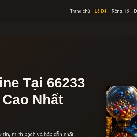
Trang chủ
Lô Đề
Rồng Hổ
Đ
ine Tại 66233
 Cao Nhất
 tín, minh bạch và hấp dẫn nhất